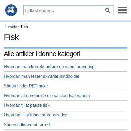
Opbygning af en familie
Forside
Fisk
Fisk
Familieliv
Dating
Alle artikler i denne kategori
Friends
Hvordan man korrekt udføre en vand forandring
Hvordan man tester akvariet iltindholdet
Parenting
Sådan finder PET hajer
Blive gift
Hvordan at opretholde din saltvandsakvarium
Ægteskab & Indenlandske partnerskaber
Hvordan til at passe fisk
Hvordan til at fange store ørreder
Katte
Sådan udløses en ørred
Fisk