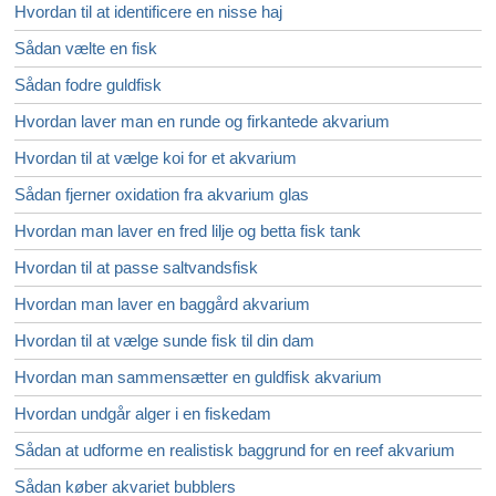
Hvordan til at identificere en nisse haj
Små kæledyr
Sådan vælte en fisk
Krybdyr & Padder
Sådan fodre guldfisk
Hvordan laver man en runde og firkantede akvarium
Hunde
Hvordan til at vælge koi for et akvarium
Fugle
Sådan fjerner oxidation fra akvarium glas
Husdyr
Hvordan man laver en fred lilje og betta fisk tank
Hvordan til at passe saltvandsfisk
Heste
Hvordan man laver en baggård akvarium
Eksotiske dyr & Dyreliv
Hvordan til at vælge sunde fisk til din dam
Hvordan man sammensætter en guldfisk akvarium
Hvordan undgår alger i en fiskedam
Sådan at udforme en realistisk baggrund for en reef akvarium
Sådan køber akvariet bubblers