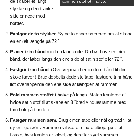
de skaber et langt
rammen stoffet i halve.
stykke og den blanke
side er nede mod
bordet.
Fastgør de to stykker.
Sy de to ender sammen om at skabe
en enkelt længde på 72 ".
Placer trim bånd
mod en lang ende. Du bør have en trim
bånd, der løber langs den ene side af satin stof eller 72 ".
Fastgør trim bånd.
(Overvej matcher din trim bånd til din
skole farver.) Brug dobbeltsidede stoftape, fastgøre trim bånd
lidt overlappende den ene side af længden af rammen.
Fold rammen stoffet i halve
på langs. Match kanterne af
hvide satin stof til at skabe en 3 "bred vinduesramme med
trim brik på bunden.
Fastgør rammen søm.
Brug enten tape eller nål og tråd til at
sy en lige søm. Rammen vil være mindre tilbøjelige til at
flosse, hvis kanten er foldet, og derefter syet sammen.