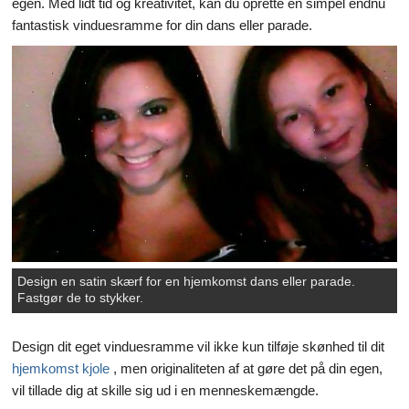
egen. Med lidt tid og kreativitet, kan du oprette en simpel endnu
fantastisk vinduesramme for din dans eller parade.
Små kæledyr
Krybdyr & Padder
Hunde
Fugle
Husdyr
Heste
Eksotiske dyr & Dyreliv
Design en satin skærf for en hjemkomst dans eller parade.
Fastgør de to stykker.
Design dit eget vinduesramme vil ikke kun tilføje skønhed til dit
hjemkomst kjole
, men originaliteten af at gøre det på din egen,
vil tillade dig at skille sig ud i en menneskemængde.