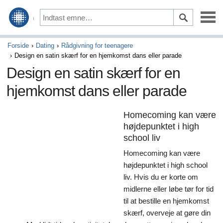
Opbygning af en familie
Forside
Dating
Rådgivning for teenagere
Design en satin skærf for en hjemkomst dans eller parade
Familieliv
Design en satin skærf for en
hjemkomst dans eller parade
Dating
Friends
Homecoming kan være
højdepunktet i high
Parenting
school liv
Blive gift
Homecoming kan være
højdepunktet i high school
Ægteskab & Indenlandske partnerskaber
liv. Hvis du er korte om
midlerne eller løbe tør for tid
Katte
til at bestille en hjemkomst
skærf, overveje at gøre din
Fisk