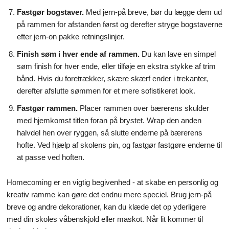
Fastgør bogstaver.
Med jern-på breve, bør du lægge dem ud
på rammen for afstanden først og derefter stryge bogstaverne
efter jern-on pakke retningslinjer.
Finish søm i hver ende af rammen.
Du kan lave en simpel
søm finish for hver ende, eller tilføje en ekstra stykke af trim
bånd. Hvis du foretrækker, skære skærf ender i trekanter,
derefter afslutte sømmen for et mere sofistikeret look.
Fastgør rammen.
Placer rammen over bærerens skulder
med hjemkomst titlen foran på brystet. Wrap den anden
halvdel hen over ryggen, så slutte enderne på bærerens
hofte. Ved hjælp af skolens pin, og fastgør fastgøre enderne til
at passe ved hoften.
Homecoming er en vigtig begivenhed - at skabe en personlig og
kreativ ramme kan gøre det endnu mere speciel. Brug jern-på
breve og andre dekorationer, kan du klæde det op yderligere
med din skoles våbenskjold eller maskot. Når lit kommer til