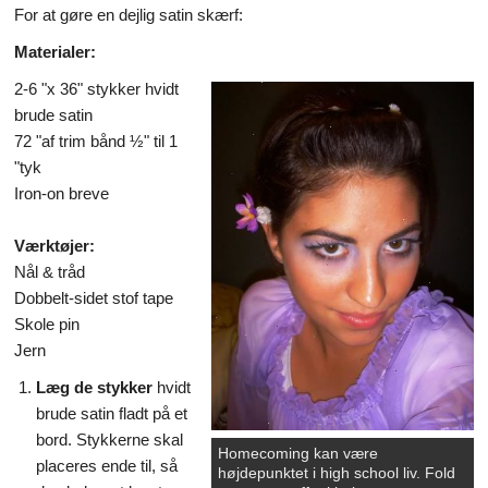
For at gøre en dejlig satin skærf:
Materialer:
2-6 "x 36" stykker hvidt
brude satin
72 "af trim bånd ½" til 1
"tyk
Iron-on breve
Værktøjer:
Nål & tråd
Dobbelt-sidet stof tape
Skole pin
Jern
Læg de stykker
hvidt
brude satin fladt på et
bord. Stykkerne skal
Homecoming kan være
placeres ende til, så
højdepunktet i high school liv. Fold