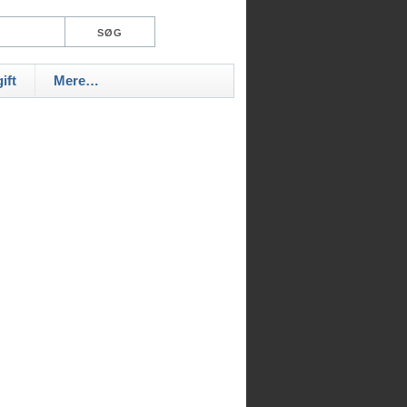
ift
Mere…