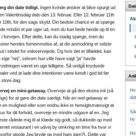
Dat
rg din date tidligt.
Ingen kvinde ønsker at blive spurgt ud
 en Valentinsdag dato den 13. februar. Eller 12. februar 11th
Ak
er 10th, for den sags skyld. Din bedste chance er at spørge
de mindst et par uger ud, men du kan bede hende op til en
 i forvejen. Efter dette, kan du stadig spørge, men du
ikerer hendes fornemmelse af, at din anmodning er sidste
ut i stedet for velovervejede. Og hvis det er tilfældet, kan
 sige "nej", selvom hun ville have sagt "ja" havde
odningen været en uge tidligere. Så undgå krydsede
naler ved at lade dine intentioner være kendt i god tid før
Arti
 store dag.
Hv
rvej en mini-getaway.
Overveje at gå den ekstra mil (så
dat
sige) for at gøre din date særligt. Når en reel getaway er
e en mulighed eller som endnu ikke er hensigtsmæssigt at
Så
tus for dit forhold, overveje en mindre udgave af en. Jeg
ny
ste rådede mig til at klæde sig godt, så dukkede op med
jernet restaurant i en udvej by omkring en time fra hvor vi
Hvo
hvorfor gjorde Jeg bryde op med ham igen?). Dette var