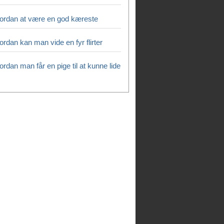
ordan at være en god kæreste
rdan kan man vide en fyr flirter
rdan man får en pige til at kunne lide