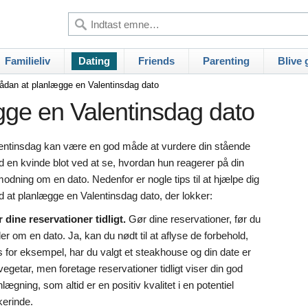
Familieliv
Dating
Friends
Parenting
Blive g
ådan at planlægge en Valentinsdag dato
ge en Valentinsdag dato
entinsdag kan være en god måde at vurdere din stående
 en kvinde blot ved at se, hvordan hun reagerer på din
odning om en dato. Nedenfor er nogle tips til at hjælpe dig
 at planlægge en Valentinsdag dato, der lokker:
 dine reservationer tidligt.
Gør dine reservationer, før du
er om en dato. Ja, kan du nødt til at aflyse de forbehold,
s for eksempel, har du valgt et steakhouse og din date er
vegetar, men foretage reservationer tidligt viser din god
nlægning, som altid er en positiv kvalitet i en potentiel
kerinde.