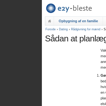
Opbygning af en familie
Forside
Dating
Rådgivning for mænd
S
Sådan at planlæg
Val
med
anm
med
Gør
bed
hvi
en 
pla
els