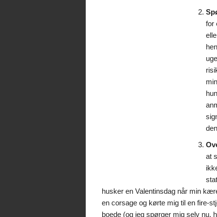
Spø
for
ell
hen
uge
ris
min
hun
anm
sig
den
Ove
at 
ikk
sta
husker en Valentinsdag når min kære
en corsage og kørte mig til en fire-st
boede (og jeg spørger mig selv nu, 