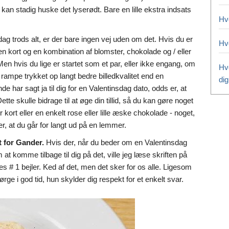
kan stadig huske det lyserødt. Bare en lille ekstra indsats
Hv
ag trods alt, er der bare ingen vej uden om det. Hvis du er
Hvo
 en kort og en kombination af blomster, chokolade og / eller
Men hvis du lige er startet som et par, eller ikke engang, om
Hvo
 rampe trykket op langt bedre billedkvalitet end en
dig
de har sagt ja til dig for en Valentinsdag dato, odds er, at
tte skulle bidrage til at øge din tillid, så du kan gøre noget
ort eller en enkelt rose eller lille æske chokolade - noget,
r, at du går for langt ud på en lemmer.
t for Gander.
Hvis der, når du beder om en Valentinsdag
at komme tilbage til dig på det, ville jeg læse skriften på
s # 1 bejler. Ked af det, men det sker for os alle. Ligesom
rge i god tid, hun skylder dig respekt for et enkelt svar.