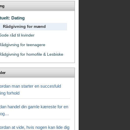
ing
tuelt: Dating
Rådgivning for mænd
Gode ​​råd til kvinder
Rådgivning for teenagere
Rådgivning for homofile & Lesbiske
kler
ordan man starter en succesfuld
ing forhold
dan handel din gamle kæreste for en
 og…
rdan at vide, hvis nogen kan lide dig