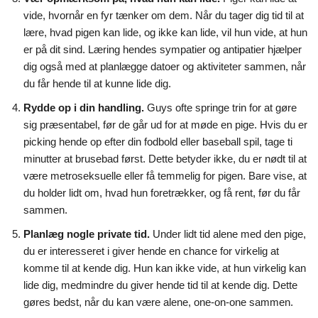
vide, hvornår en fyr tænker om dem. Når du tager dig tid til at
lære, hvad pigen kan lide, og ikke kan lide, vil hun vide, at hun
er på dit sind. Læring hendes sympatier og antipatier hjælper
dig også med at planlægge datoer og aktiviteter sammen, når
du får hende til at kunne lide dig.
Rydde op i din handling.
Guys ofte springe trin for at gøre
sig præsentabel, før de går ud for at møde en pige. Hvis du er
picking hende op efter din fodbold eller baseball spil, tage ti
minutter at brusebad først. Dette betyder ikke, du er nødt til at
være metroseksuelle eller få temmelig for pigen. Bare vise, at
du holder lidt om, hvad hun foretrækker, og få rent, før du får
sammen.
Planlæg nogle private tid.
Under lidt tid alene med den pige,
du er interesseret i giver hende en chance for virkelig at
komme til at kende dig. Hun kan ikke vide, at hun virkelig kan
lide dig, medmindre du giver hende tid til at kende dig. Dette
gøres bedst, når du kan være alene, one-on-one sammen.