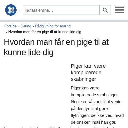
Opbygning af en familie
Forside
Dating
Rådgivning for mænd
Hvordan man får en pige til at kunne lide dig
Familieliv
Hvordan man får en pige til at
kunne lide dig
Dating
Friends
Piger kan være
komplicerede
Parenting
skabninger
Blive gift
Piger kan være
komplicerede skabninger.
Ægteskab & Indenlandske partnerskaber
Nogle er så vant til at vente
på den fyr til at gøre
Katte
flytningen, de ikke ved, hvad
de ønsker, indtil han gør.
Fisk