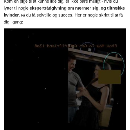
Kom en pige til at kunne lide dig, er ikke bare muligt - hvis du
lytter til nogle
ekspertrådgivning om nærmer sig, og tiltrække
Små kæledyr
kvinder,
vil
du få selvtillid og succes. Her er nogle skridt til at få
Krybdyr & Padder
dig i gang:
Hunde
Fugle
Husdyr
Heste
Eksotiske dyr & Dyreliv