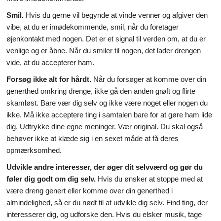
Smil.
Hvis du gerne vil begynde at vinde venner og afgiver den
vibe, at du er imødekommende, smil, når du foretager
øjenkontakt med nogen. Det er et signal til verden om, at du er
venlige og er åbne. Når du smiler til nogen, det lader drengen
vide, at du accepterer ham.
Forsøg ikke alt for hårdt.
Når du forsøger at komme over din
generthed omkring drenge, ikke gå den anden grøft og flirte
skamløst. Bare vær dig selv og ikke være noget eller nogen du
ikke. Må ikke acceptere ting i samtalen bare for at gøre ham lide
dig. Udtrykke dine egne meninger. Vær original. Du skal også
behøver ikke at klæde sig i en sexet måde at få deres
opmærksomhed.
Udvikle andre interesser, der øger dit selvværd og gør du
føler dig godt om dig selv.
Hvis du ønsker at stoppe med at
være dreng genert eller komme over din generthed i
almindelighed, så er du nødt til at udvikle dig selv. Find ting, der
interesserer dig, og udforske den. Hvis du elsker musik, tage