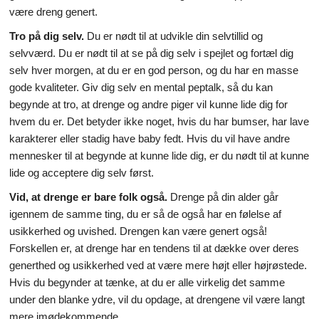
være dreng genert.
Tro på dig selv.
Du er nødt til at udvikle din selvtillid og
selvværd. Du er nødt til at se på dig selv i spejlet og fortæl dig
selv hver morgen, at du er en god person, og du har en masse
gode kvaliteter. Giv dig selv en mental peptalk, så du kan
begynde at tro, at drenge og andre piger vil kunne lide dig for
hvem du er. Det betyder ikke noget, hvis du har bumser, har lave
karakterer eller stadig have baby fedt. Hvis du vil have andre
mennesker til at begynde at kunne lide dig, er du nødt til at kunne
lide og acceptere dig selv først.
Vid, at drenge er bare folk også.
Drenge på din alder går
igennem de samme ting, du er så de også har en følelse af
usikkerhed og uvished. Drengen kan være genert også!
Forskellen er, at drenge har en tendens til at dække over deres
generthed og usikkerhed ved at være mere højt eller højrøstede.
Hvis du begynder at tænke, at du er alle virkelig det samme
under den blanke ydre, vil du opdage, at drengene vil være langt
mere imødekommende.